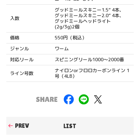
グッドミールスキニー1.5” 4本、
グッドミールスキニー2.0” 4本、
入数
グッドミールヘッドライト
(2g/3g)2個
価格
550円（税込）
ジャンル
ワーム
対応リール
スピニングリール1000〜2000番
ナイロンorフロロカーボンライン 1
ライン号数
号（4LB）
F
Li
T
SHARE
a
n
w
c
e
it
PREV
LIST
e
te
b