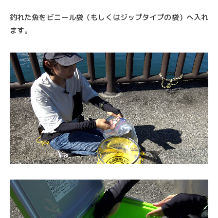
TSURI レポ
釣れた魚をビニール袋（もしくはジップタイプの袋）へ入れ
TSURI メモ
ます。
How to GOOD
MOVIE
NEWS & TOPICS
CONTACT
PRIVACY POLICY
TERMS OF SERVICE