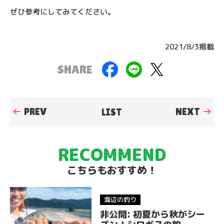
ぜひ参考にしてみてください。
2021/8/3掲載
F
Li
T
SHARE
a
n
w
c
e
it
PREV
NEXT
LIST
e
te
b
r
o
RECOMMEND
o
こちらもおすすめ！
k
海辺の釣り
非公開: 初夏から秋がシー