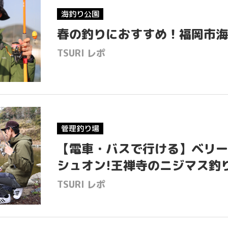
海釣り公園
How 
春の釣りにおすすめ！福岡市海
TSURI レポ
M
NEWS & TO
PRIVACY POLICY
管理釣り場
【電車・バスで行ける】ベリー
シュオン!王禅寺のニジマス釣り
TSURI レポ