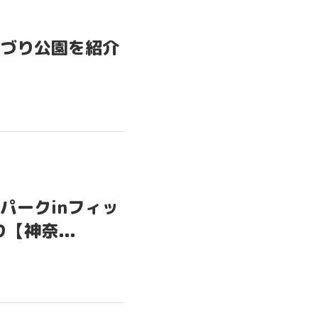
to GOOD
づり公園を紹介
OVIE
PICS
CONTACT
TERMS OF SERVICE
パークinフィッ
【神奈...