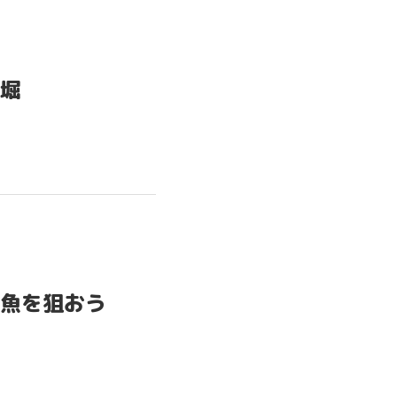
堀
魚を狙おう