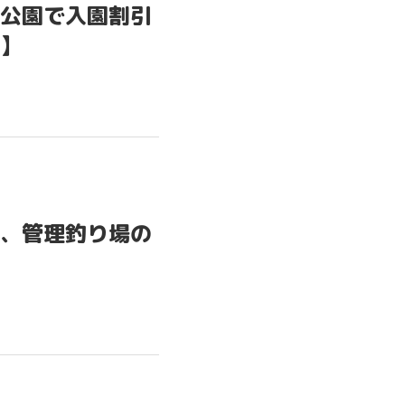
公園で入園割引
】
OME
TEM
D
シリーズ
、管理釣り場の
シリーズ
RI レポ
RI メモ