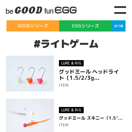
GOODシリーズ
EGGシリーズ
釣り場
#ライトゲーム
LURE & RIG
HOME
グッドミール ヘッドライ
ト（1.5/2/3g...
ITEM
ITEM
GOOD
シリーズ
LURE & RIG
EGG
シリーズ
グッドミール スキニー（1.5″...
ITEM
TSURI レポ