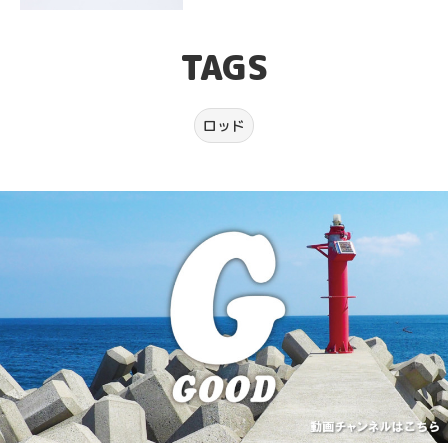
TSURI メモ
TAGS
How to GOOD
ロッド
MOVIE
NEWS & TOPICS
CONTACT
PRIVACY POLICY
TERMS OF SERVICE