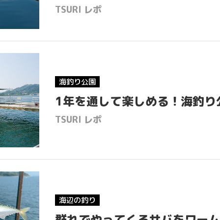
GOO
TSURI レポ
EGG
TSU
TSU
海釣り公園
1年を通して楽しめる！海釣り
How 
TSURI レポ
M
NEWS & TO
PRIVACY POLICY
海辺の釣り
群れでやってくるサバをワーム