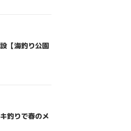
設【海釣り公園
OME
キ釣りで春のメ
TEM