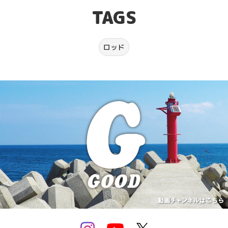
TAGS
PRIVACY POLICY
TERMS OF SERVICE
ロッド