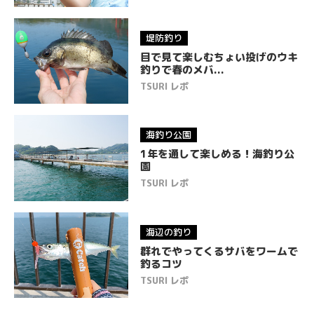
HOME
ITEM
堤防釣り
目で見て楽しむちょい投げのウキ
GOOD
シリーズ
釣りで春のメバ...
TSURI レポ
EGG
シリーズ
TSURI レポ
海釣り公園
1年を通して楽しめる！海釣り公
園
TSURI メモ
TSURI レポ
How to GOOD
海辺の釣り
群れでやってくるサバをワームで
MOVIE
釣るコツ
TSURI レポ
NEWS & TOPICS
CONTACT