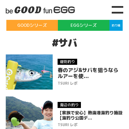
GOODシリーズ
EGGシリーズ
釣り場
#サバ
堤防釣り
春のアジ&サバを狙うなら
ルアーを使...
TSURI レポ
海辺の釣り
【家族で安心】熱海港海釣り施設
【海釣り公園デ...
TSURI レポ