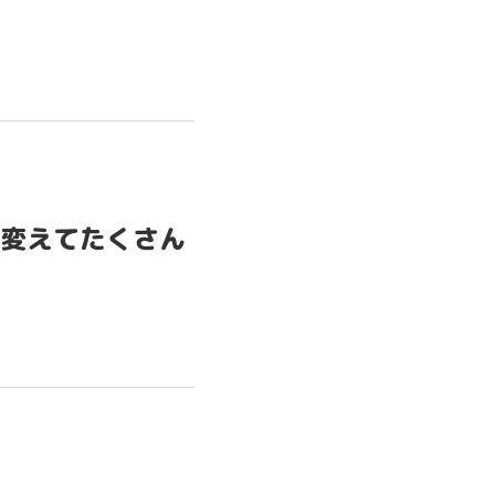
D
シリーズ
シリーズ
RI レポ
RI メモ
変えてたくさん
to GOOD
OVIE
PICS
CONTACT
TERMS OF SERVICE