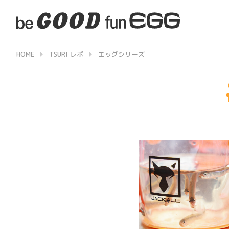
HOME
TSURI レポ
エッグシリーズ
▶
▶