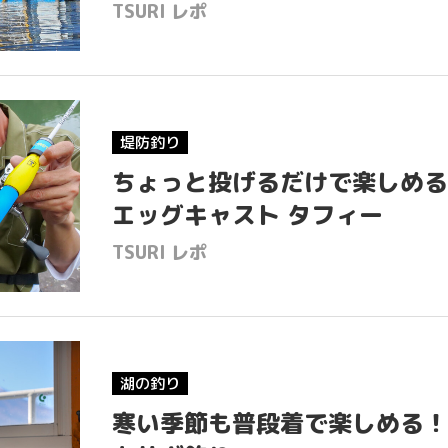
TSURI レポ
堤防釣り
ちょっと投げるだけで楽しめる
エッグキャスト タフィー
TSURI レポ
H
湖の釣り
寒い季節も普段着で楽しめる！
I