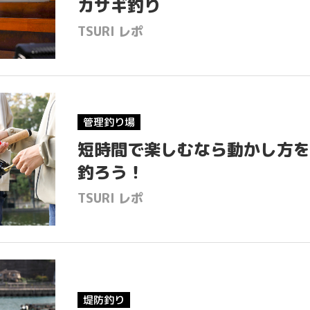
カサギ釣り
GOO
TSURI レポ
EGG
TSU
管理釣り場
TSU
短時間で楽しむなら動かし方を
釣ろう！
How 
TSURI レポ
M
NEWS & TO
PRIVACY POLICY
堤防釣り