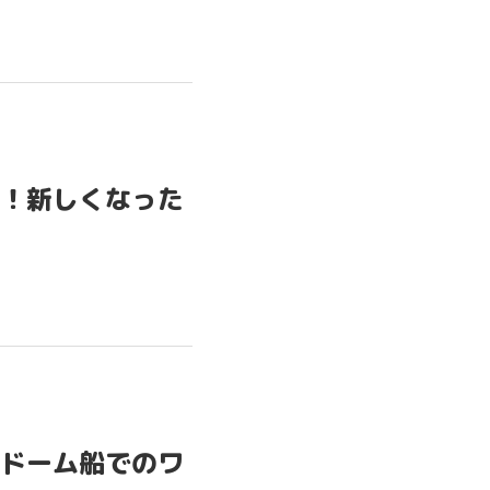
！新しくなった
OME
ドーム船でのワ
TEM