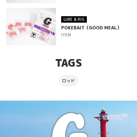
EGG
シリーズ
TSURI レポ
LURE & RIG
POKEBAIT（GOOD MEAL）
TSURI メモ
ITEM
How to GOOD
TAGS
MOVIE
ロッド
NEWS & TOPICS
CONTACT
PRIVACY POLICY
TERMS OF SERVICE