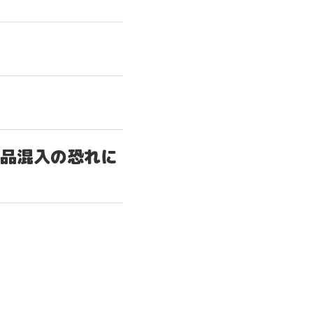
TEM
D
シリーズ
シリーズ
RI レポ
良品混入の恐れに
RI メモ
to GOOD
OVIE