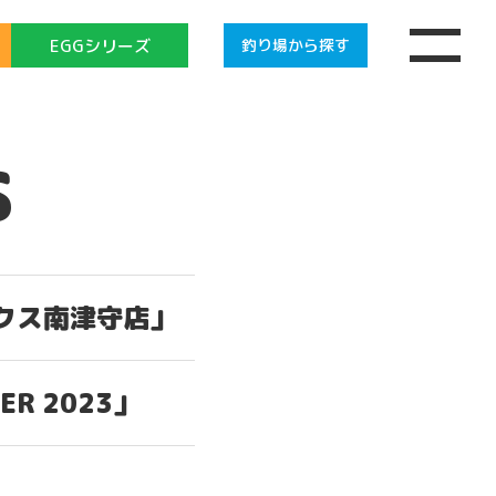
EGGシリーズ
釣り場
から探す
S
クス南津守店」
R 2023」
OME